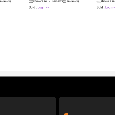
reviews)
({{{showcase_7_reviews}}} reviews)
({{{showcase
Sold :
Login>>
Sold :
Login