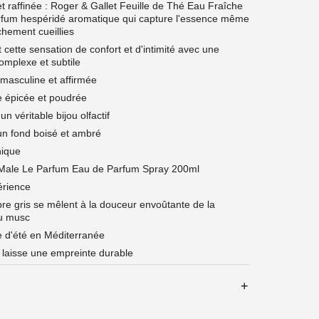
et raffinée : Roger & Gallet Feuille de Thé Eau Fraîche
arfum hespéridé aromatique qui capture l'essence même
îchement cueillies
cette sensation de confort et d'intimité avec une
omplexe et subtile
masculine et affirmée
te épicée et poudrée
n véritable bijou olfactif
un fond boisé et ambré
nique
 Male Le Parfum Eau de Parfum Spray 200ml
érience
bre gris se mêlent à la douceur envoûtante de la
u musc
e d'été en Méditerranée
 laisse une empreinte durable