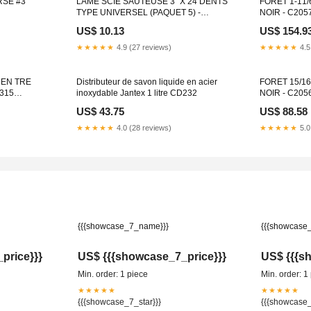
RSE #3
LAME SCIE SAUTEUSE 3'' X 24 DENTS
FORET 1-11/
TYPE UNIVERSEL (PAQUET 5) -
NOIR - C2057
SB2724C5 Casiers métalliques
(embouts)
US$ 10.13
US$ 154.9
★★★★★
4.9 (27 reviews)
★★★★★
4.5
CEN TRE
Distributeur de savon liquide en acier
FORET 15/16
K315
inoxydable Jantex 1 litre CD232
NOIR - C2056
US$ 43.75
US$ 88.58
★★★★★
4.0 (28 reviews)
★★★★★
5.0
{{{showcase_7_name}}}
{{{showcase
price}}}
US$ {{{showcase_7_price}}}
US$ {{{s
Min. order: 1 piece
Min. order: 1
★★★★★
★★★★★
{{{showcase_7_star}}}
{{{showcase_