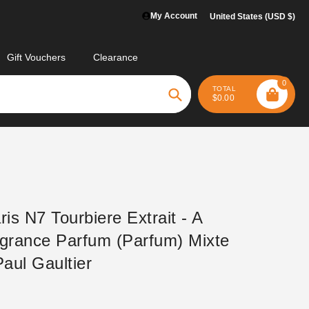
My Account
United States (USD $)
Gift Vouchers
Clearance
0
TOTAL
$0.00
Search
ris N7 Tourbiere Extrait - A
grance Parfum (Parfum) Mixte
aul Gaultier