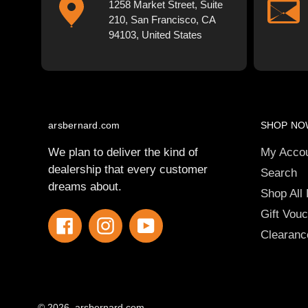
1258 Market Street, Suite
210, San Francisco, CA
94103, United States
arsbernard.com
SHOP NO
We plan to deliver the kind of
My Acco
dealership that every customer
Search
dreams about.
Shop All
Gift Vou
Facebook
Instagram
YouTube
Clearanc
© 2026,
arsbernard.com