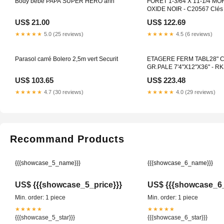
Body bébé PAPA SUPER HÉRO ann
FORET 1-3/64 X 11-1/4 MO
OXIDE NOIR - C20567 Clés
US$ 21.00
US$ 122.69
★★★★★
5.0 (25 reviews)
★★★★★
4.5 (6 reviews)
Parasol carré Bolero 2,5m vert Securit
ETAGERE FERM TABL28" 
GR.PALE 7'4"X12"X36" - R
Perceuses/tournevis
US$ 103.65
US$ 223.48
★★★★★
4.7 (30 reviews)
★★★★★
4.0 (29 reviews)
Recommand Products
{{{showcase_5_name}}}
{{{showcase_6_name}}}
US$ {{{showcase_5_price}}}
US$ {{{showcase_6_
Min. order: 1 piece
Min. order: 1 piece
★★★★★
★★★★★
{{{showcase_5_star}}}
{{{showcase_6_star}}}