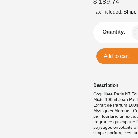
Regular
$ 189.74
price
Tax included.
Shipp
Quantity:
Add to cart
Description
Coquillete Paris N7 To
Mixte 100ml Jean Paul 
Extrait de Parfum 100m
Mystiques Marque : Coq
par Tourbire, un extrai
fragrance qui capture 
paysages envotants o l
simple parfum, c'est un