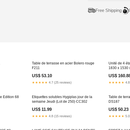
Free Shipping
Adding
product
to
your
cart
L
Table de terrasse en acier Bolero rouge
Unité de 4 ét
F211
1830 x 1530
US$ 53.10
US$ 160.8
★★★★★
4.7 (25 reviews)
★★★★★
4.8
e Edition 68
Etiquettes solubles Hygiplas jour de la
Table de terr
semaine Jeudi (Lot de 250) CC302
DS187
US$ 11.99
US$ 50.23
★★★★★
4.8 (15 reviews)
★★★★★
5.0