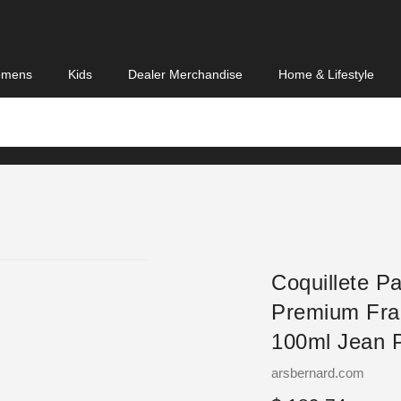
mens
Kids
Dealer Merchandise
Home & Lifestyle
Coquillete Pa
Premium Fra
100ml Jean P
Vendor
arsbernard.com