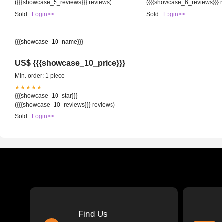
({{{showcase_5_reviews}}} reviews)
({{{showcase_6_reviews}}} 
Sold :
Login>>
Sold :
Login>>
{{{showcase_10_name}}}
US$ {{{showcase_10_price}}}
Min. order: 1 piece
★★★★★
{{{showcase_10_star}}}
({{{showcase_10_reviews}}} reviews)
Sold :
Login>>
Find Us