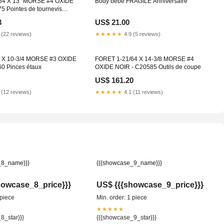
64 X 13'' MORSE #4 OXIDE
Body bébé FRAGILE Anniversaire
5 Pointes de tournevis
3
US$ 21.00
 (22 reviews)
★★★★★
4.9 (5 reviews)
 X 10-3/4 MORSE #3 OXIDE
FORET 1-21/64 X 14-3/8 MORSE #4
0 Pinces étaux
OXIDE NOIR - C20585 Outils de coupe
US$ 161.20
 (12 reviews)
★★★★★
4.1 (11 reviews)
_8_name}}}
{{{showcase_9_name}}}
howcase_8_price}}}
US$ {{{showcase_9_price}}}
 piece
Min. order: 1 piece
★★★★★
8_star}}}
{{{showcase_9_star}}}