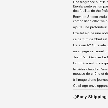
Une fragrance subtile 
Bienfaisante est un p
des feuilles de thé fra
Between Sheets traduit 
composition olfactive c
ajoute une profondeur 
L'œillet ajoute une no
ce parfum de 30ml est u
Caravan Nº 49 révèle 
un voyage sensoriel u
Jean Paul Gaultier Le
Light Blue est une exp
le cèdre chaud et l'am
mousse de chêne et d
à l'image d'une journé
Ce sillage enveloppant
Easy Shipping