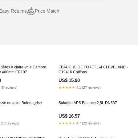
Easy Returns
Price Match
agères à claire-voie Cambro
EBAUCHE DE FORET 1/4 CLEVELAND -
 x 460mm CB107
C19416 Chiffons
8
US$ 15.98
 (5 reviews)
★★★★★
4.1 (27 reviews)
asse en acier Bolero grise
Saladier APS Balance 2,5L DN637
US$ 16.57
 (18 reviews)
★★★★★
4.7 (22 reviews)