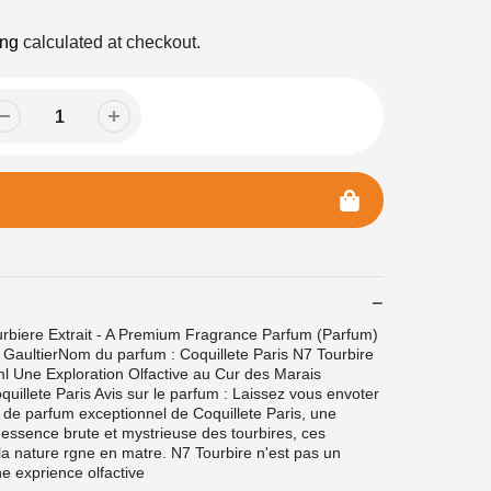
ing
calculated at checkout.
urbiere Extrait - A Premium Fragrance Parfum (Parfum)
GaultierNom du parfum : Coquillete Paris N7 Tourbire
l Une Exploration Olfactive au Cur des Marais
uillete Paris Avis sur le parfum : Laissez vous envoter
t de parfum exceptionnel de Coquillete Paris, une
l'essence brute et mystrieuse des tourbires, ces
a nature rgne en matre. N7 Tourbire n'est pas un
e exprience olfactive