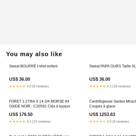
You may also like
Sweat BOURRÉ t-shirt enfant
Sweat PAPA OURS Taille:X
US$ 36.00
US$ 36.00
★★★★★
4.0 (8 reviews)
★★★★★
4.3 (18 reviews)
FORET 1-27/64 X 14-3/4 MORSE #4
Centrifugeuse Santos Miracl
OXIDE NOIR - C20591 Clés à tuyaux
Coupes à glace
US$ 176.50
US$ 1253.63
★★★★★
4.1 (13 reviews)
★★★★★
4.0 (8 reviews)