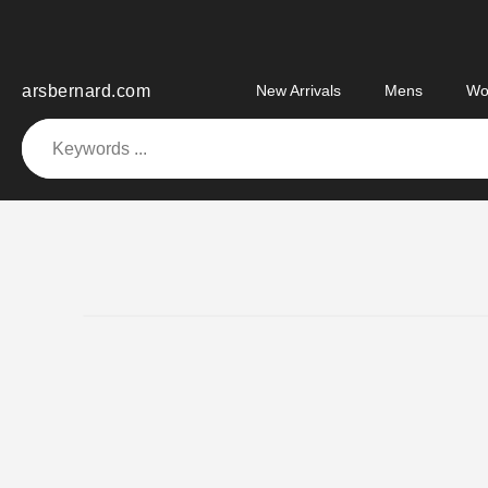
Skip
to
content
arsbernard.com
New Arrivals
Mens
Wo