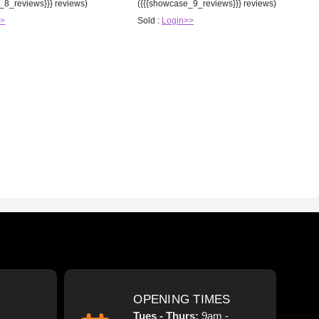
_8_reviews}}} reviews)
({{{showcase_9_reviews}}} reviews)
>>
Sold :
Login>>
OPENING TIMES
Tues - Thurs:
9am -