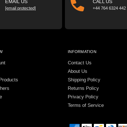
EMAIL US
CALL US
[email protected]
+44 764 6324 442
W
INFORMATION
unt
Contact Us
About Us
 Products
Shipping Policy
chers
Returns Policy
e
Privacy Policy
Terms of Service