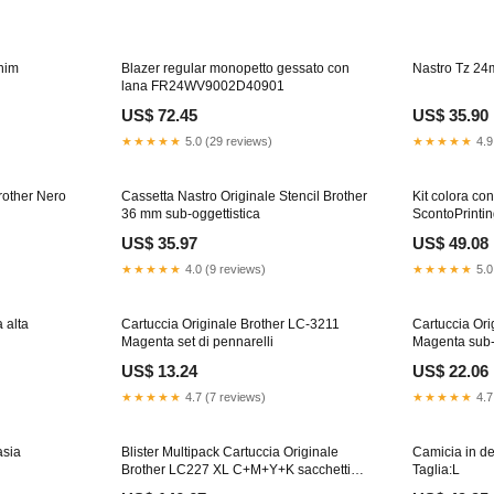
cart
nim
Blazer regular monopetto gessato con
Nastro Tz 24m
lana FR24WV9002D40901
US$ 72.45
US$ 35.90
★★★★★
5.0 (29 reviews)
★★★★★
4.9
rother Nero
Cassetta Nastro Originale Stencil Brother
Kit colora con
36 mm sub-oggettistica
ScontoPrinti
US$ 35.97
US$ 49.08
★★★★★
4.0 (9 reviews)
★★★★★
5.0
 alta
Cartuccia Originale Brother LC-3211
Cartuccia Or
Magenta set di pennarelli
Magenta sub-b
US$ 13.24
US$ 22.06
★★★★★
4.7 (7 reviews)
★★★★★
4.7
asia
Blister Multipack Cartuccia Originale
Camicia in d
Brother LC227 XL C+M+Y+K sacchetti
Taglia:L
regalo