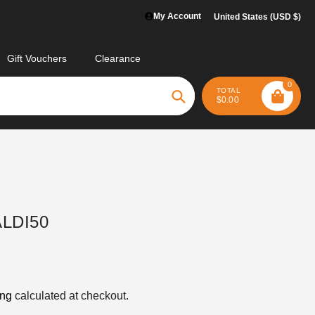
My Account
United States (USD $)
Gift Vouchers
Clearance
0
TOTAL
$0.00
Search
ALDI50
ing
calculated at checkout.