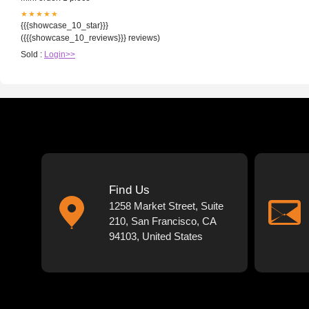
★★★★★
{{{showcase_10_star}}}
({{{showcase_10_reviews}}} reviews)
Sold :
Login>>
Find Us
1258 Market Street, Suite
210, San Francisco, CA
94103, United States