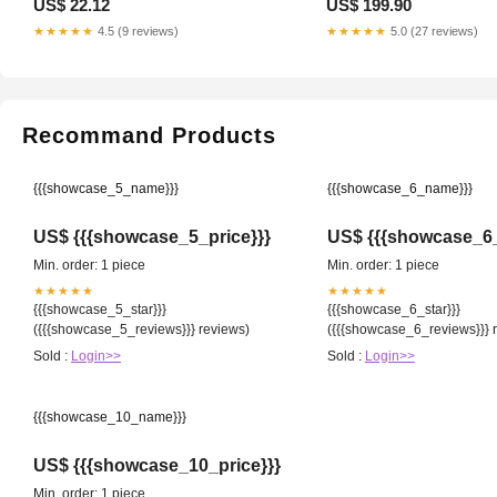
US$ 22.12
US$ 199.90
★★★★★
4.5 (9 reviews)
★★★★★
5.0 (27 reviews)
Recommand Products
{{{showcase_5_name}}}
{{{showcase_6_name}}}
US$ {{{showcase_5_price}}}
US$ {{{showcase_6_
Min. order: 1 piece
Min. order: 1 piece
★★★★★
★★★★★
{{{showcase_5_star}}}
{{{showcase_6_star}}}
({{{showcase_5_reviews}}} reviews)
({{{showcase_6_reviews}}} 
Sold :
Login>>
Sold :
Login>>
{{{showcase_10_name}}}
US$ {{{showcase_10_price}}}
Min. order: 1 piece