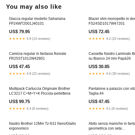
You may also like
Giacca regular modello Sahariana
Blazer slim monopetto in de
FP24WT2001J40101
FS24SD1017W47201
US$ 79.95
US$ 72.45
★★★★★
4.9 (13 reviews)
★★★★★
4.2 (22 reviews)
Camicia regular in fantasia floreale
Cassetta Nastro Laminato B
FR25ST1012W42801
su Bianco 24 mm Papà26
US$ 47.45
US$ 30.85
★★★★★
4.9 (22 reviews)
★★★★★
4.4 (30 reviews)
Multipack Cartuccia Originale Brother
Pantalone a palazzo con vita
LC3217 C+M+Y+K Piccola-pelletteria
Taglia:44
US$ 99.75
US$ 47.45
★★★★★
4.3 (8 reviews)
★★★★★
4.1 (8 reviews)
Nastro Brother 12Mm Tz-631 Nero/Giallo
Abito senza maniche in fant
ergonomico
geometrica con seta
FQ24WT2002W53601