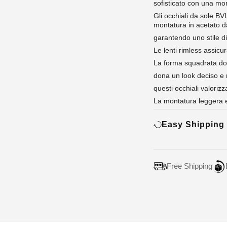
sofisticato con una mon
Gli occhiali da sole B
montatura in acetato da
garantendo uno stile di
Le lenti rimless assicu
La forma squadrata don
dona un look deciso e
questi occhiali valoriz
La montatura leggera e
Easy Shipping
Free Shipping
Adding
product
to
your