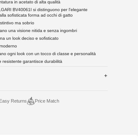
tatura in acetato di alta qualità
VLGARI BV40061I si distinguono per l'elegante
lla sofisticata forma ad occhi di gatto
stintivo ma sobrio
rano una visione nitida e senza ingombri
a un look deciso e sofisticato
 moderno
zano ogni look con un tocco di classe e personalità
 resistente garantisce durabilità
Easy Returns
Price Match