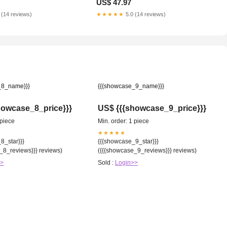
US$ 47.97
 (14 reviews)
★★★★★
5.0 (14 reviews)
_8_name}}}
{{{showcase_9_name}}}
howcase_8_price}}}
US$ {{{showcase_9_price}}}
 piece
Min. order: 1 piece
★★★★★
8_star}}}
{{{showcase_9_star}}}
_8_reviews}}} reviews)
({{{showcase_9_reviews}}} reviews)
>>
Sold :
Login>>