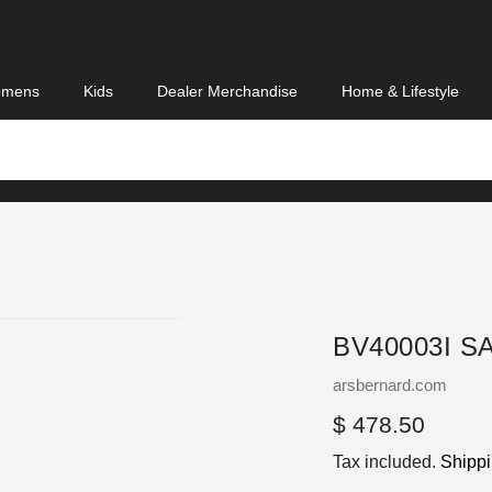
mens
Kids
Dealer Merchandise
Home & Lifestyle
BV40003I S
Vendor
arsbernard.com
Regular
$ 478.50
price
Tax included.
Shipp