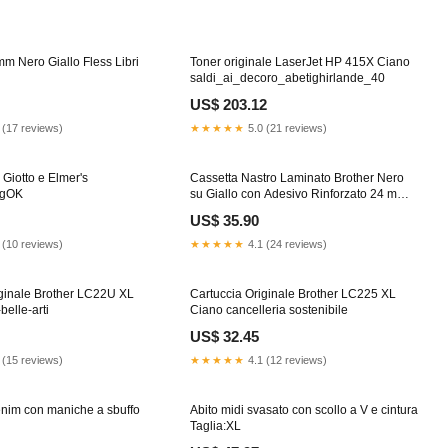
m Nero Giallo Fless Libri
Toner originale LaserJet HP 415X Ciano
saldi_ai_decoro_abetighirlande_40
US$ 203.12
 (17 reviews)
★★★★★
5.0 (21 reviews)
 Giotto e Elmer's
Cassetta Nastro Laminato Brother Nero
ngOK
su Giallo con Adesivo Rinforzato 24 mm
sacchetti per feste
US$ 35.90
 (10 reviews)
★★★★★
4.1 (24 reviews)
iginale Brother LC22U XL
Cartuccia Originale Brother LC225 XL
elle-arti
Ciano cancelleria sostenibile
US$ 32.45
 (15 reviews)
★★★★★
4.1 (12 reviews)
enim con maniche a sbuffo
Abito midi svasato con scollo a V e cintura
Taglia:XL