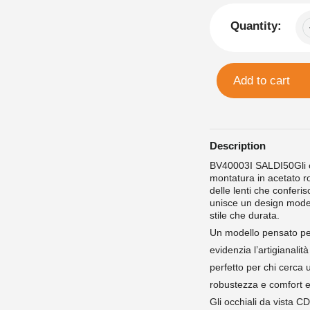
Quantity:
Add to cart
Description
BV40003I SALDI50Gli o
montatura in acetato r
delle lenti che conferis
unisce un design moder
stile che durata.
Un modello pensato per
evidenzia l’artigianalit
perfetto per chi cerca un
robustezza e comfort e
Gli occhiali da vista