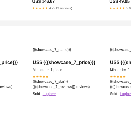
US$ 146.67
US$ 49.95
★★★★★
4.2 (13 reviews)
★★★★★
5.0
{{{showcase_7_name}}}
{{{showcase
price}}}
US$ {{{showcase_7_price}}}
US$ {{{s
Min. order: 1 piece
Min. order: 1
★★★★★
★★★★★
{{{showcase_7_star}}}
{{{showcase_
reviews)
({{{showcase_7_reviews}}} reviews)
({{{showcase
Sold :
Login>>
Sold :
Login