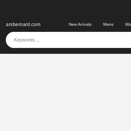
Skip
to
content
arsbernard.com
New Arrivals
Mens
Wo