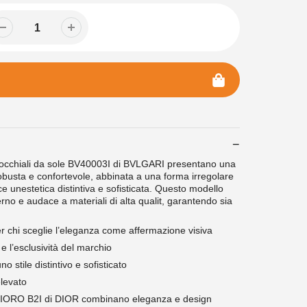
cchiali da sole BV40003I di BVLGARI presentano una
obusta e confortevole, abbinata a una forma irregolare
ce unestetica distintiva e sofisticata. Questo modello
no e audace a materiali di alta qualit, garantendo sia
 chi sceglie l’eleganza come affermazione visiva
à e l’esclusività del marchio
o stile distintivo e sofisticato
levato
 CDIORO B2I di DIOR combinano eleganza e design